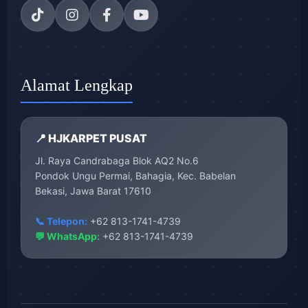
Alamat Lengkap
📍 HJKARPET PUSAT
Jl. Raya Candrabaga Blok AQ2 No.6
Pondok Ungu Permai, Bahagia, Kec. Babelan
Bekasi, Jawa Barat 17610
📞 Telepon:
+62 813-1741-4739
💬 WhatsApp:
+62 813-1741-4739