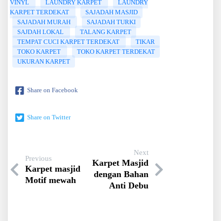
VINYL
LAUNDRY KARPET
LAUNDRY
KARPET TERDEKAT
SAJADAH MASJID
SAJADAH MURAH
SAJADAH TURKI
SAJDAH LOKAL
TALANG KARPET
TEMPAT CUCI KARPET TERDEKAT
TIKAR
TOKO KARPET
TOKO KARPET TERDEKAT
UKURAN KARPET
Share on Facebook
Share on Twitter
Next
Previous
Karpet Masjid
Karpet masjid
dengan Bahan
Motif mewah
Anti Debu