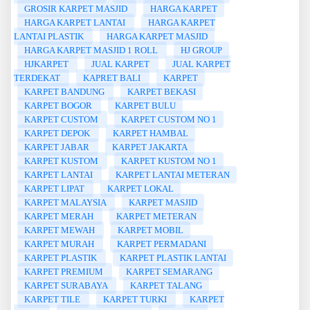
GROSIR KARPET MASJID
HARGA KARPET
HARGA KARPET LANTAI
HARGA KARPET
LANTAI PLASTIK
HARGA KARPET MASJID
HARGA KARPET MASJID 1 ROLL
HJ GROUP
HJKARPET
JUAL KARPET
JUAL KARPET
TERDEKAT
KAPRET BALI
KARPET
KARPET BANDUNG
KARPET BEKASI
KARPET BOGOR
KARPET BULU
KARPET CUSTOM
KARPET CUSTOM NO 1
KARPET DEPOK
KARPET HAMBAL
KARPET JABAR
KARPET JAKARTA
KARPET KUSTOM
KARPET KUSTOM NO 1
KARPET LANTAI
KARPET LANTAI METERAN
KARPET LIPAT
KARPET LOKAL
KARPET MALAYSIA
KARPET MASJID
KARPET MERAH
KARPET METERAN
KARPET MEWAH
KARPET MOBIL
KARPET MURAH
KARPET PERMADANI
KARPET PLASTIK
KARPET PLASTIK LANTAI
KARPET PREMIUM
KARPET SEMARANG
KARPET SURABAYA
KARPET TALANG
KARPET TILE
KARPET TURKI
KARPET