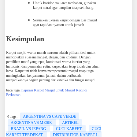
Untuk koridor atau area tambahan, gunakan
karpet netral agar tampilan tetap seimbang.
Sesuaikan ukuran karpet dengan luas masjid
agar rapi dan nyaman untuk jamaah.
Kesimpulan
Karpet masjid warna merah maroon adalah pilihan ideal untuk
menciptakan suasana hangat, elegan, dan khidmat. Dengan
pemilihan motif yang tepat, kombinasi warna interior yang
harmonis, dan perawatan rutin, karpet akan tetap indah dan tahan
lama. Karpet ini tidak hanya mempercantik masjid tetapi juga
meningkatkan kenyamanan jamaah dalam beribadah,
menjadikannya bagian penting dari estetika dan fungsi masjid.
baca juga
Inspirasi Karpet Masjid untuk Masjid Kecil di
Perkotaan
ARGENTINA VS CAPE VERDE
🔖Tags:
ARGENTINA VS MESIR
ARTIKEL
BRAZIL VS JEPANG
CUCI KARPET
CUCI
KARPET TERDEKAT
DISTRIBUTOR KARPET L