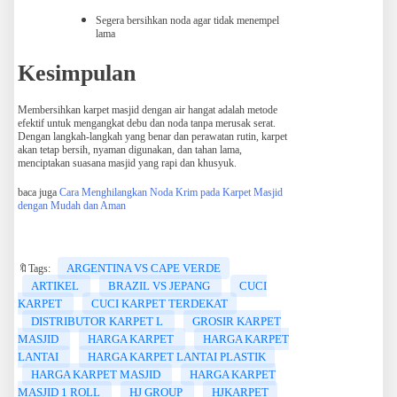
Segera bersihkan noda agar tidak menempel
lama
Kesimpulan
Membersihkan karpet masjid dengan air hangat adalah metode
efektif untuk mengangkat debu dan noda tanpa merusak serat.
Dengan langkah-langkah yang benar dan perawatan rutin, karpet
akan tetap bersih, nyaman digunakan, dan tahan lama,
menciptakan suasana masjid yang rapi dan khusyuk.
baca juga
Cara Menghilangkan Noda Krim pada Karpet Masjid
dengan Mudah dan Aman
ARGENTINA VS CAPE VERDE
🔖Tags:
ARTIKEL
BRAZIL VS JEPANG
CUCI
KARPET
CUCI KARPET TERDEKAT
DISTRIBUTOR KARPET L
GROSIR KARPET
MASJID
HARGA KARPET
HARGA KARPET
LANTAI
HARGA KARPET LANTAI PLASTIK
HARGA KARPET MASJID
HARGA KARPET
MASJID 1 ROLL
HJ GROUP
HJKARPET