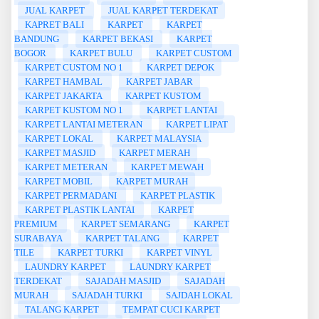
JUAL KARPET
JUAL KARPET TERDEKAT
KAPRET BALI
KARPET
KARPET
BANDUNG
KARPET BEKASI
KARPET
BOGOR
KARPET BULU
KARPET CUSTOM
KARPET CUSTOM NO 1
KARPET DEPOK
KARPET HAMBAL
KARPET JABAR
KARPET JAKARTA
KARPET KUSTOM
KARPET KUSTOM NO 1
KARPET LANTAI
KARPET LANTAI METERAN
KARPET LIPAT
KARPET LOKAL
KARPET MALAYSIA
KARPET MASJID
KARPET MERAH
KARPET METERAN
KARPET MEWAH
KARPET MOBIL
KARPET MURAH
KARPET PERMADANI
KARPET PLASTIK
KARPET PLASTIK LANTAI
KARPET
PREMIUM
KARPET SEMARANG
KARPET
SURABAYA
KARPET TALANG
KARPET
TILE
KARPET TURKI
KARPET VINYL
LAUNDRY KARPET
LAUNDRY KARPET
TERDEKAT
SAJADAH MASJID
SAJADAH
MURAH
SAJADAH TURKI
SAJDAH LOKAL
TALANG KARPET
TEMPAT CUCI KARPET