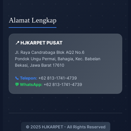
Alamat Lengkap
📍 HJKARPET PUSAT
Jl. Raya Candrabaga Blok AQ2 No.6
Pondok Ungu Permai, Bahagia, Kec. Babelan
Bekasi, Jawa Barat 17610
📞 Telepon:
+62 813-1741-4739
💬 WhatsApp:
+62 813-1741-4739
© 2025 HJKARPET - All Rights Reserved