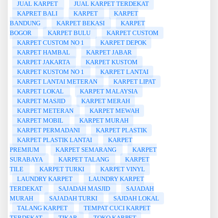
JUAL KARPET
JUAL KARPET TERDEKAT
KAPRET BALI
KARPET
KARPET
BANDUNG
KARPET BEKASI
KARPET
BOGOR
KARPET BULU
KARPET CUSTOM
KARPET CUSTOM NO 1
KARPET DEPOK
KARPET HAMBAL
KARPET JABAR
KARPET JAKARTA
KARPET KUSTOM
KARPET KUSTOM NO 1
KARPET LANTAI
KARPET LANTAI METERAN
KARPET LIPAT
KARPET LOKAL
KARPET MALAYSIA
KARPET MASJID
KARPET MERAH
KARPET METERAN
KARPET MEWAH
KARPET MOBIL
KARPET MURAH
KARPET PERMADANI
KARPET PLASTIK
KARPET PLASTIK LANTAI
KARPET
PREMIUM
KARPET SEMARANG
KARPET
SURABAYA
KARPET TALANG
KARPET
TILE
KARPET TURKI
KARPET VINYL
LAUNDRY KARPET
LAUNDRY KARPET
TERDEKAT
SAJADAH MASJID
SAJADAH
MURAH
SAJADAH TURKI
SAJDAH LOKAL
TALANG KARPET
TEMPAT CUCI KARPET
TERDEKAT
TIKAR
TOKO KARPET