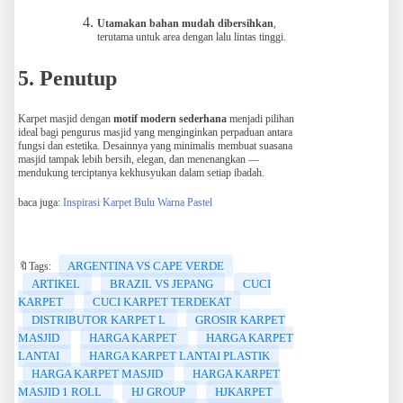
Utamakan bahan mudah dibersihkan
,
terutama untuk area dengan lalu lintas tinggi.
5. Penutup
Karpet masjid dengan
motif modern sederhana
menjadi pilihan
ideal bagi pengurus masjid yang menginginkan perpaduan antara
fungsi dan estetika. Desainnya yang minimalis membuat suasana
masjid tampak lebih bersih, elegan, dan menenangkan —
mendukung terciptanya kekhusyukan dalam setiap ibadah.
baca juga:
Inspirasi Karpet Bulu Warna Pastel
ARGENTINA VS CAPE VERDE
🔖Tags:
ARTIKEL
BRAZIL VS JEPANG
CUCI
KARPET
CUCI KARPET TERDEKAT
DISTRIBUTOR KARPET L
GROSIR KARPET
MASJID
HARGA KARPET
HARGA KARPET
LANTAI
HARGA KARPET LANTAI PLASTIK
HARGA KARPET MASJID
HARGA KARPET
MASJID 1 ROLL
HJ GROUP
HJKARPET