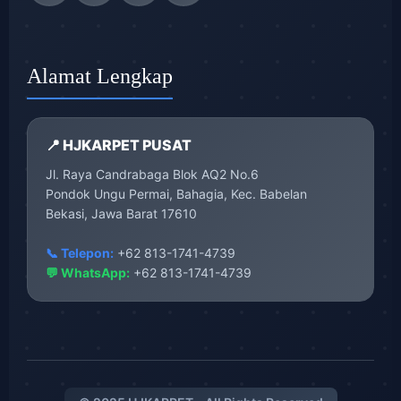
Alamat Lengkap
📍 HJKARPET PUSAT
Jl. Raya Candrabaga Blok AQ2 No.6
Pondok Ungu Permai, Bahagia, Kec. Babelan
Bekasi, Jawa Barat 17610
📞 Telepon:
+62 813-1741-4739
💬 WhatsApp:
+62 813-1741-4739