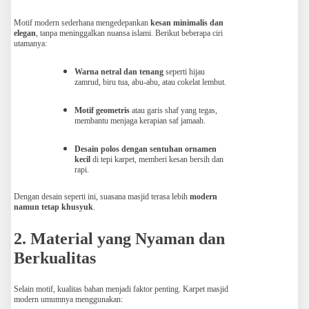
Motif modern sederhana mengedepankan
kesan minimalis dan
elegan
, tanpa meninggalkan nuansa islami. Berikut beberapa ciri
utamanya:
Warna netral dan tenang
seperti hijau
zamrud, biru tua, abu-abu, atau cokelat lembut.
Motif geometris
atau garis shaf yang tegas,
membantu menjaga kerapian saf jamaah.
Desain polos dengan sentuhan ornamen
kecil
di tepi karpet, memberi kesan bersih dan
rapi.
Dengan desain seperti ini, suasana masjid terasa lebih
modern
namun tetap khusyuk
.
2. Material yang Nyaman dan
Berkualitas
Selain motif, kualitas bahan menjadi faktor penting. Karpet masjid
modern umumnya menggunakan: