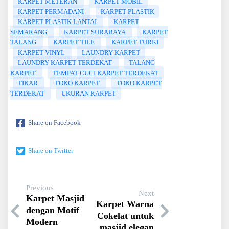
KARPET METERAN
KARPET MOBIL
KARPET PERMADANI
KARPET PLASTIK
KARPET PLASTIK LANTAI
KARPET
SEMARANG
KARPET SURABAYA
KARPET
TALANG
KARPET TILE
KARPET TURKI
KARPET VINYL
LAUNDRY KARPET
LAUNDRY KARPET TERDEKAT
TALANG
KARPET
TEMPAT CUCI KARPET TERDEKAT
TIKAR
TOKO KARPET
TOKO KARPET
TERDEKAT
UKURAN KARPET
Share on Facebook
Share on Twitter
Previous
Next
Karpet Masjid
Karpet Warna
dengan Motif
Cokelat untuk
Modern
masjid elegan