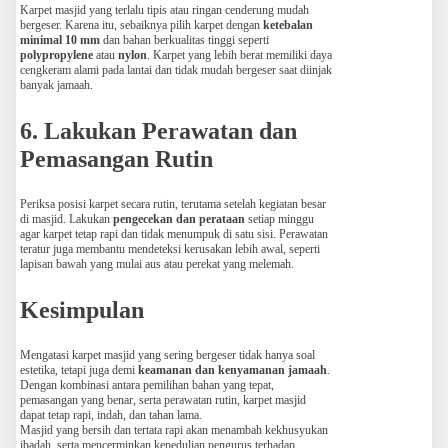
Karpet masjid yang terlalu tipis atau ringan cenderung mudah
bergeser. Karena itu, sebaiknya pilih karpet dengan
ketebalan
minimal 10 mm
dan bahan berkualitas tinggi seperti
polypropylene
atau
nylon
. Karpet yang lebih berat memiliki daya
cengkeram alami pada lantai dan tidak mudah bergeser saat diinjak
banyak jamaah.
6. Lakukan Perawatan dan
Pemasangan Rutin
Periksa posisi karpet secara rutin, terutama setelah kegiatan besar
di masjid. Lakukan
pengecekan dan perataan
setiap minggu
agar karpet tetap rapi dan tidak menumpuk di satu sisi. Perawatan
teratur juga membantu mendeteksi kerusakan lebih awal, seperti
lapisan bawah yang mulai aus atau perekat yang melemah.
Kesimpulan
Mengatasi karpet masjid yang sering bergeser tidak hanya soal
estetika, tetapi juga demi
keamanan dan kenyamanan jamaah
.
Dengan kombinasi antara pemilihan bahan yang tepat,
pemasangan yang benar, serta perawatan rutin, karpet masjid
dapat tetap rapi, indah, dan tahan lama.
Masjid yang bersih dan tertata rapi akan menambah kekhusyukan
ibadah, serta mencerminkan kepedulian pengurus terhadap