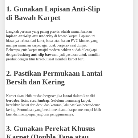
1. Gunakan Lapisan Anti-Slip
di Bawah Karpet
Langkah pertama yang paling praktis adalah menambahkan
lapisan anti-slip
atau
underlay
di bawah karpet. Lapisan ini
biasanya terbuat dari karet, busa, atau bahan PVC khusus yang
mampu menahan karpet agar tidak bergerak saat diinjak.
Beberapa jenis karpet masjid modern bahkan sudah dilengkapi
dengan
backing anti-slip bawaan
, jadi pastikan untuk memilih
produk dengan fitur tersebut saat membeli karpet baru.
2. Pastikan Permukaan Lantai
Bersih dan Kering
Karpet akan lebih mudah bergeser jika
lantai dalam kondisi
berdebu, licin, atau lembap
. Sebelum memasang karpet,
bersihkan lantai dari debu dan kotoran, lalu pastikan benar-benar
kering. Permukaan yang bersih membantu karpet menempel lebih
kuat dan memperpanjang usia penggunaannya.
3. Gunakan Perekat Khusus
Karpet (Double Tape atau