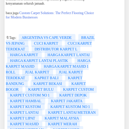
kenyamanan seluruh jamaah.
baca juga
Custom Carpet Solutions: The Perfect Flooring Choice
for Modern Businesses
ARGENTINA VS CAPE VERDE
BRAZIL
🔖Tags:
VS JEPANG
CUCI KARPET
CUCI KARPET
TERDEKAT
DISTRIBUTOR KARPET L
HARGA KARPET
HARGA KARPET LANTAI
HARGA KARPET LANTAI PLASTIK
HARGA
KARPET MASJID
HARGA KARPET MASJID 1
ROLL
JUAL KARPET
JUAL KARPET
TERDEKAT
KAPRET BALI
KARPET
BANDUNG
KARPET BEKASI
KARPET
BOGOR
KARPET BULU
KARPET CUSTOM
KARPET CUSTOM NO 1
KARPET DEPOK
KARPET HAMBAL
KARPET JAKARTA
KARPET KUSTOM
KARPET KUSTOM NO 1
KARPET LANTAI
KARPET LANTAI METERAN
KARPET LIPAT
KARPET MALAYSIA
KARPET MASJID
KARPET MERAH