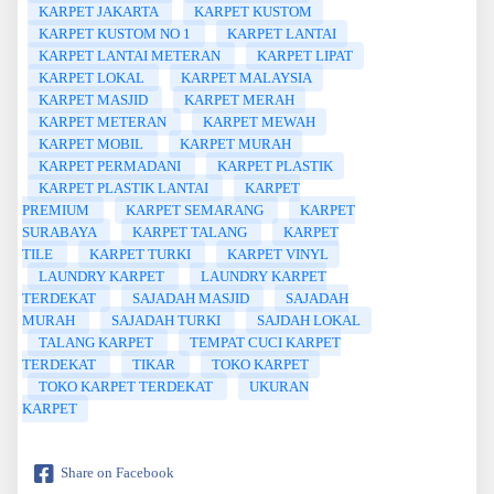
KARPET JAKARTA
KARPET KUSTOM
KARPET KUSTOM NO 1
KARPET LANTAI
KARPET LANTAI METERAN
KARPET LIPAT
KARPET LOKAL
KARPET MALAYSIA
KARPET MASJID
KARPET MERAH
KARPET METERAN
KARPET MEWAH
KARPET MOBIL
KARPET MURAH
KARPET PERMADANI
KARPET PLASTIK
KARPET PLASTIK LANTAI
KARPET
PREMIUM
KARPET SEMARANG
KARPET
SURABAYA
KARPET TALANG
KARPET
TILE
KARPET TURKI
KARPET VINYL
LAUNDRY KARPET
LAUNDRY KARPET
TERDEKAT
SAJADAH MASJID
SAJADAH
MURAH
SAJADAH TURKI
SAJDAH LOKAL
TALANG KARPET
TEMPAT CUCI KARPET
TERDEKAT
TIKAR
TOKO KARPET
TOKO KARPET TERDEKAT
UKURAN
KARPET
Share on Facebook