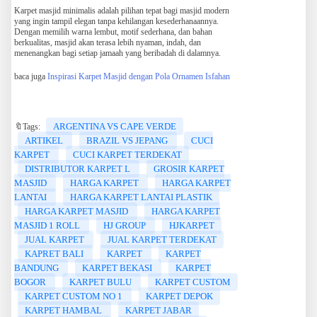
Karpet masjid minimalis adalah pilihan tepat bagi masjid modern
yang ingin tampil elegan tanpa kehilangan kesederhanaannya.
Dengan memilih warna lembut, motif sederhana, dan bahan
berkualitas, masjid akan terasa lebih nyaman, indah, dan
menenangkan bagi setiap jamaah yang beribadah di dalamnya.
baca juga
Inspirasi Karpet Masjid dengan Pola Ornamen Isfahan
ARGENTINA VS CAPE VERDE
🔖Tags:
ARTIKEL
BRAZIL VS JEPANG
CUCI
KARPET
CUCI KARPET TERDEKAT
DISTRIBUTOR KARPET L
GROSIR KARPET
MASJID
HARGA KARPET
HARGA KARPET
LANTAI
HARGA KARPET LANTAI PLASTIK
HARGA KARPET MASJID
HARGA KARPET
MASJID 1 ROLL
HJ GROUP
HJKARPET
JUAL KARPET
JUAL KARPET TERDEKAT
KAPRET BALI
KARPET
KARPET
BANDUNG
KARPET BEKASI
KARPET
BOGOR
KARPET BULU
KARPET CUSTOM
KARPET CUSTOM NO 1
KARPET DEPOK
KARPET HAMBAL
KARPET JABAR