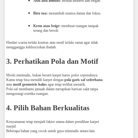
Abu-abu lembut:
terlihat modern dan elegan.
Biru tua:
menambah nuansa damai dan fokus.
Krem atau beige:
membuat ruangan tampak
terang dan bersih.
Hindari warna terlalu kontras atau motif terlalu ramai agar tidak
mengganggu kekhusyukan ibadah.
3. Perhatikan Pola dan Motif
Meski minimalis, bukan berarti karpet harus polos sepenuhnya.
Kamu tetap bisa memilih karpet dengan
pola garis saf sederhana
atau
motif geometris halus
agar tetap terlihat menarik.
Pola saf membantu jamaah dalam merapikan barisan salat tanpa
mengurangi estetika ruangan.
4. Pilih Bahan Berkualitas
Kenyamanan tetap menjadi faktor utama dalam pemilihan karpet
masjid.
Beberapa bahan yang cocok untuk gaya minimalis antara lain: